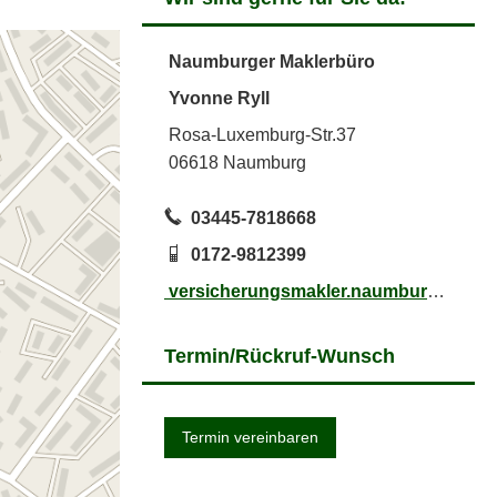
Naumburger Maklerbüro
Yvonne Ryll
Rosa-Luxemburg-Str.37
06618 Naumburg
03445-7818668
0172-9812399
versicherungsmakler.naumburg@aol.com
Termin/Rück­ruf-Wunsch
Termin ver­ein­baren